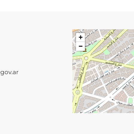
+
−
gov.ar