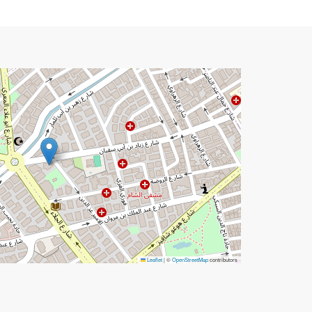
Leaflet
|
©
OpenStreetMap
contributors