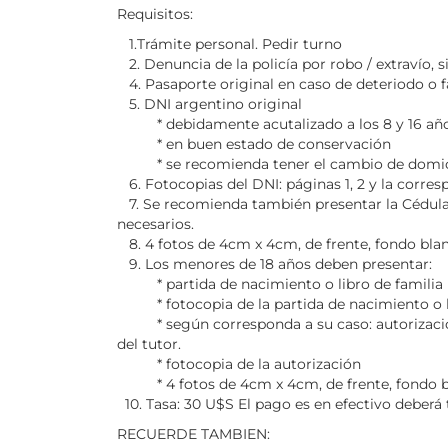
Requisitos:
1.Trámite personal. Pedir turno
2. Denuncia de la policía por robo / extravío, si
4. Pasaporte original en caso de deteriodo o fa
5. DNI argentino original
* debidamente acutalizado a los 8 y 16 añ
* en buen estado de conservación
* se recomienda tener el cambio de domicil
6. Fotocopias del DNI: páginas 1, 2 y la corres
7. Se recomienda también presentar la Cédula d
necesarios.
8. 4 fotos de 4cm x 4cm, de frente, fondo blan
9. Los menores de 18 años deben presentar:
* partida de nacimiento o libro de familia (N
* fotocopia de la partida de nacimiento o li
* según corresponda a su caso: autorización 
del tutor.
* fotocopia de la autorización
* 4 fotos de 4cm x 4cm, de frente, fondo bla
10. Tasa: 30 U$S El pago es en efectivo deberá 
RECUERDE TAMBIEN: