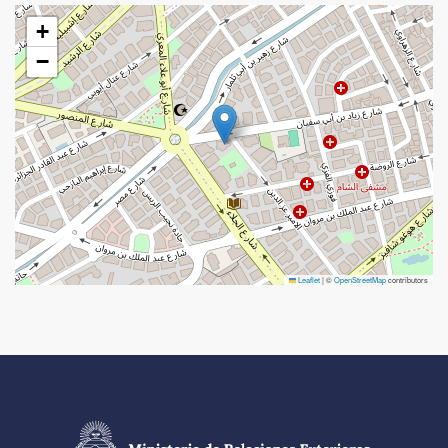
+
−
Leaflet
|
©
OpenStreetMap
contributors